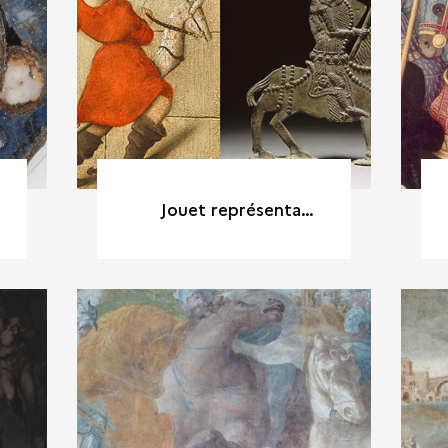
Jouet représentant un cavalier, plomb et étain, XIVe siècle / Peinture, détail, 3e quart XVe siècle