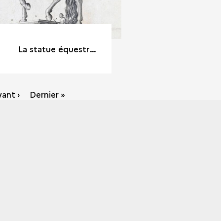
La statue équestre de Henry le Grand sur son pie-destail. Gravure au burin. Paris, Nicolas de Mathonière, 1617
vant ›
Dernier »