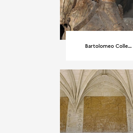
Bartolomeo Colleone, d'après Andrea Verrocchio, moulage de la statue en bronze (1480-1496), par l'atelier Lampadari de Turin, vers 1830.