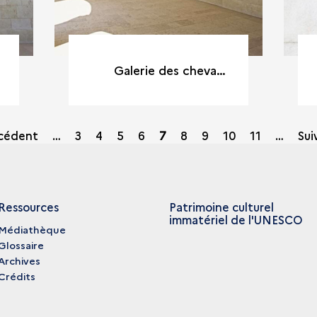
Galerie des chevaux du château d'Oiron (Deux-Sèvres)
écédent
…
Page
3
Page
4
Page
5
Page
6
Page
7
Page
8
Page
9
Page
10
Page
11
…
Sui
courante
Ressources
Patrimoine culturel
immatériel de l'UNESCO
Médiathèque
Glossaire
Archives
Crédits