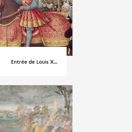
Entrée de Louis XII à Gênes, enluminure par Jean Bourdichon, vers 1508