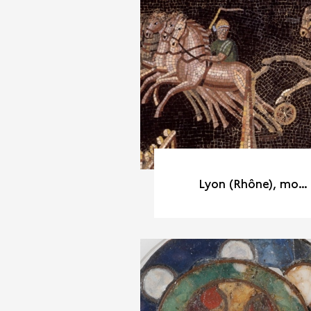
Lyon (Rhône), mosaïque dite des jeux du cirque, découverte au XIXe siècle dans la Presqu’île, Lyon 2e arrondissement. IIe-IIIe siècle après J.-C.