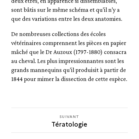
deux êtres, en apparence si dissemblables,
sont bâtis sur le même schéma et qu’il n’y a
que des variations entre les deux anatomies.
De nombreuses collections des écoles
vétérinaires comprennent les pièces en papier
mâché que le Dr Auzoux (1797-1880) consacra
au cheval. Les plus impressionnantes sont les
grands mannequins qu’il produisit à partir de
1844 pour mimer la dissection de cette espèce.
SUIVANT
SUIVANT
Tératologie
TÉRATOLOGIE