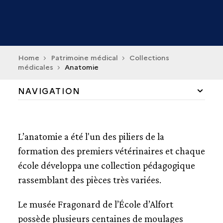
Home
Patrimoine médical
Collections
médicales
Anatomie
NAVIGATION
LIVRES DE MÉDECINE
L’anatomie a été l'un des piliers de la
OUTILS
formation des premiers vétérinaires et chaque
école développa une collection pédagogique
COLLECTIONS MÉDICALES
rassemblant des pièces très variées.
ANATOMIE
TÉRATOLOGIE
Le musée Fragonard de l’École d’Alfort
PATHOLOGIE
possède plusieurs centaines de moulages
FERRURE ET MARÉCHALERIE