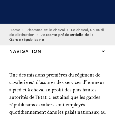
Home
L'homme et le cheval
Le cheval, un outil
de distinction
L'escorte présidentielle de la
Garde républicaine
NAVIGATION
DE LA PRÉHISTOIRE À L'ANTIQUITÉ
Une des missions premières du régiment de
LE CHEVAL, UN OUTIL DE DISTINCTION
cavalerie est d'assurer des services d'honneur
HÉROS CHEVALERESQUES
à pied et à cheval au profit des plus hautes
LA RENAISSANCE
autorités de l'État. C'est ainsi que les gardes
UN TRÔNE VIVANT
républicains cavaliers sont employés
L'HOMME DE CHEVAL DU XIXE SIÈCLE
quotidiennement dans les palais nationaux, au
FOCUS : L'ESCORTE PRÉSIDENTIELLE DE LA