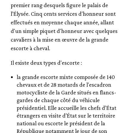
GARDE RÉPUBLICAINE
premier rang desquels figure le palais de
l’Élysée. Cinq cents services d'honneur sont
ON ACHÈVE BIEN LES CHEVAUX
effectués en moyenne chaque année, allant
LA ZOOTECHNIE OU LA MAIN DE L'HOMME
d'un simple piquet d'honneur avec quelques
cavaliers à la mise en œuvre de la grande
LES NOUVEAUX CAVALIERS DU XXE SIÈCLE
escorte à cheval.
Il existe deux types d'escorte :
la grande escorte mixte composée de 140
chevaux et de 28 motards de l'escadron
motocycliste de la Garde situés en flancs-
gardes de chaque côté du véhicule
présidentiel. Elle accueille les chefs d’État
étrangers en visite d’État sur le territoire
national ou escorte le président de la
République notamment le jour de son