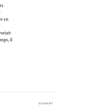
rs
s
ée en
ariait
mps, il
SUIVANT
SUIVANT