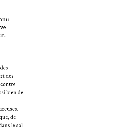
onnu
ive
ur.
 des
art des
é contre
ssi bien de
ureuses.
ique, de
ans le sol