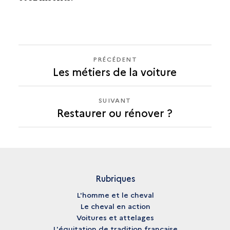
PRÉCÉDENT
PRÉCÉDENT
Les métiers de la voiture
RESTAURER
OU
RÉNOVER
SUIVANT
SUIVANT
?
Restaurer ou rénover ?
RESTAURER
OU
RÉNOVER
?
Rubriques
L'homme et le cheval
Le cheval en action
Voitures et attelages
L'équitation de tradition française