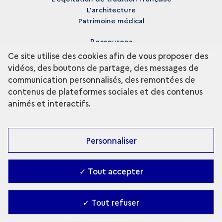
L'architecture
Patrimoine médical
Ressources
Ce site utilise des cookies afin de vous proposer des
Médiathèque
vidéos, des boutons de partage, des messages de
Glossaire
communication personnalisés, des remontées de
Archives
Crédits
contenus de plateformes sociales et des contenus
animés et interactifs.
Patrimoine culturel immatériel de l'UNESCO
Personnaliser
✓ Tout accepter
✓ Tout refuser
Contact
-
Accessibilité : partiellement conforme
-
Gestion des cookies
-
Ministère de la Culture