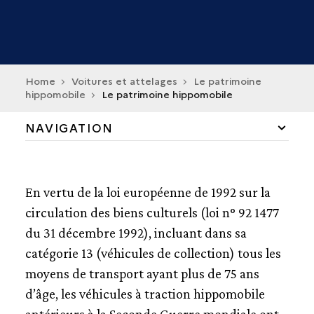
Home
Voitures et attelages
Le patrimoine
hippomobile
Le patrimoine hippomobile
NAVIGATION
LE PATRIMOINE HIPPOMOBILE
LE TRANSPORT DES PERSONNES
En vertu de la loi européenne de 1992 sur la
LES FEMMES ET LES VOITURES
circulation des biens culturels (loi n° 92 1477
LES VÉHICULES RURAUX
du 31 décembre 1992), incluant dans sa
LES MÉTIERS DE LA VOITURE
catégorie 13 (véhicules de collection) tous les
LE PATRIMOINE HIPPOMOBILE
moyens de transport ayant plus de 75 ans
RESTAURER OU RÉNOVER ?
d’âge, les véhicules à traction hippomobile
L'ATTELAGE DE TRADITION