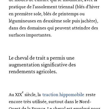
pratique de l'assolement triennal (blés d'hiver
LA CHASSE À CHEVAL
en première sole, blés de printemps ou
légumineuses en deuxième sole puis jachère),
LA SÉCURITÉ
dans des domaines qui peuvent atteindre des
surfaces importantes.
LE SPORT
LE CHEVAL DE SPECTACLE
Le cheval de trait a permis une
augmentation significative des
rendements agricoles.
e
Au XIX
siècle, la
traction hippomobile
reste
encore très utilisée, surtout dans le Nord-
Ouest de la France. Le cheval est employé pour