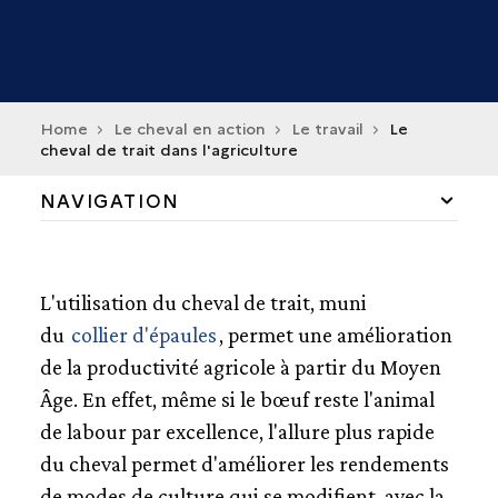
Home
Le cheval en action
Le travail
Le
cheval de trait dans l'agriculture
NAVIGATION
LE TRAVAIL
UN ANIMAL DE TRAVAIL
L'utilisation du cheval de trait, muni
LE COLLIER D'ÉPAULES
du
collier d'épaules
, permet une amélioration
LE CHEVAL DE TRAIT DANS L'AGRICULTURE
de la productivité agricole à partir du Moyen
LES RELAIS DE POSTE
Âge. En effet, même si le bœuf reste l'animal
LE GARDIENNAGE DU BÉTAIL
de labour par excellence, l'allure plus rapide
LE RENOUVEAU DU CHEVAL DE TRAIT
du cheval permet d'améliorer les rendements
LA GUERRE
de modes de culture qui se modifient, avec la