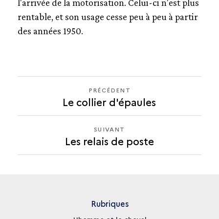
l'arrivée de la motorisation. Celui-ci n'est plus
rentable, et son usage cesse peu à peu à partir
des années 1950.
PRÉCÉDENT
PRÉCÉDENT
Le collier d'épaules
LES
RELAIS
DE
SUIVANT
SUIVANT
POSTE
Les relais de poste
LES
RELAIS
DE
POSTE
Rubriques